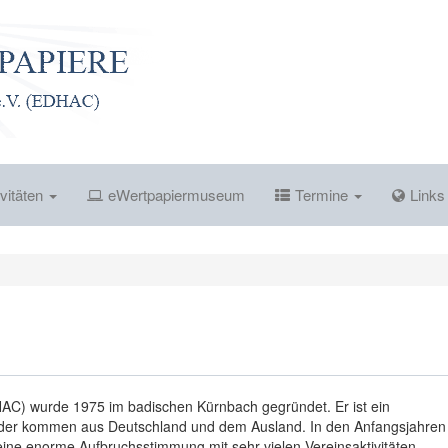
vitäten
eWertpapiermuseum
Termine
Link
HAC) wurde 1975 im badischen Kürnbach gegründet. Er ist ein
lieder kommen aus Deutschland und dem Ausland. In den Anfangsjahren
ine enorme Aufbruchsstimmung mit sehr vielen Vereinsaktivitäten.