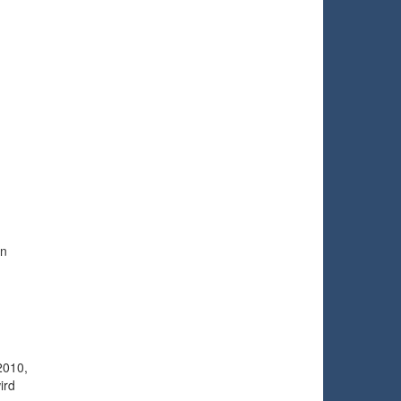
rn
h
2010,
ird