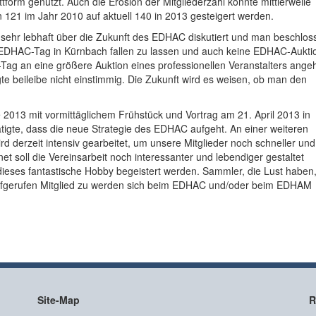
ttform genutzt. Auch die Erosion der Mitgliederzahl konnte mittlerweile
 121 im Jahr 2010 auf aktuell 140 in 2013 gesteigert werden.
hr lebhaft über die Zukunft des EDHAC diskutiert und man beschloss
en EDHAC-Tag in Kürnbach fallen zu lassen und auch keine EDHAC-Aukt
Tag an eine größere Auktion eines professionellen Veranstalters ange
gte beileibe nicht einstimmig. Die Zukunft wird es weisen, ob man den
013 mit vormittäglichem Frühstück und Vortrag am 21. April 2013 in
ätigte, dass die neue Strategie des EDHAC aufgeht. An einer weiteren
d derzeit intensiv gearbeitet, um unsere Mitglieder noch schneller und
net soll die Vereinsarbeit noch interessanter und lebendiger gestaltet
dieses fantastische Hobby begeistert werden. Sammler, die Lust haben
 aufgerufen Mitglied zu werden sich beim EDHAC und/oder beim EDHAM
Site-Map
R