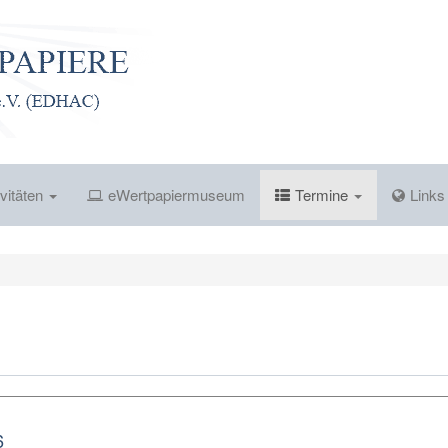
vitäten
eWertpapiermuseum
Termine
Link
6