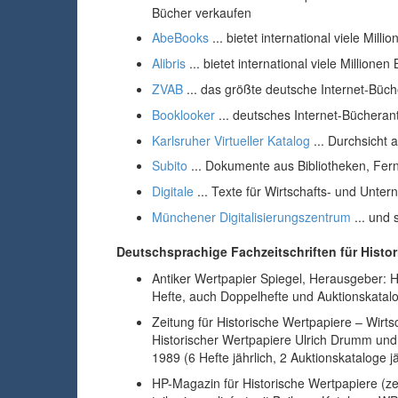
Bücher verkaufen
AbeBooks
... bietet international viele Mill
Alibris
... bietet international viele Millionen
ZVAB
... das größte deutsche Internet-Büch
Booklooker
... deutsches Internet-Bücheran
Karlsruher Virtueller Katalog
... Durchsicht 
Subito
... Dokumente aus Bibliotheken, Fern
Digitale
... Texte für Wirtschafts- und Unte
Münchener Digitalisierungszentrum
... und 
Deutschsprachige Fachzeitschriften für Histo
Antiker Wertpapier Spiegel, Herausgeber: H
Hefte, auch Doppelhefte und Auktionskatal
Zeitung für Historische Wertpapiere – Wirts
Historischer Wertpapiere Ulrich Drumm und 
1989 (6 Hefte jährlich, 2 Auktionskataloge jä
HP-Magazin für Historische Wertpapiere (ze