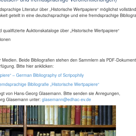
dsprachige Literatur über „Historische Wertpapiere“ möglichst vollständ
keit geteilt in eine deutschsprachige und eine fremdsprachige Bibliogra
 qualifizierte Auktionskataloge über „Historische Wertpapiere“
sionen
ler Medien. Beide Bibliografien stehen den Sammlern als PDF-Dokumen
gung. Bitte hier anklicken:
piere“ – German Bibliography of Scripophily
emdsprachige Bibliografie „Historische Wertpapiere“
flegt von Hans-Georg Glasemann. Bitte senden sie Anregungen,
org Glasemann unter:
glasemann@edhac-ev.de