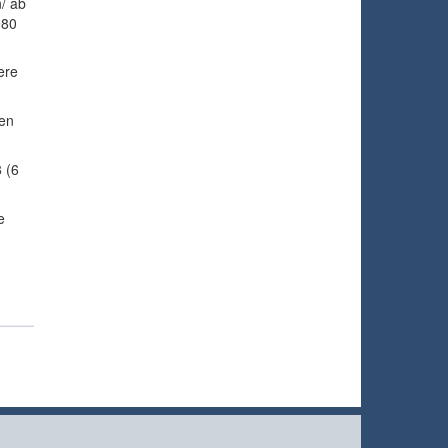
n/ ab
980
ere
ien
 (6
e