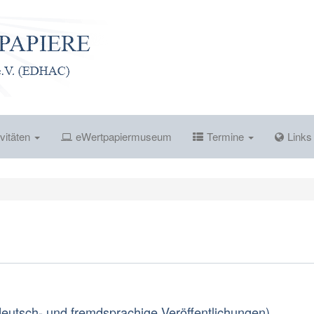
vitäten
eWertpapiermuseum
Termine
Link
(deutsch- und fremdsprachige Veröffentlichungen)